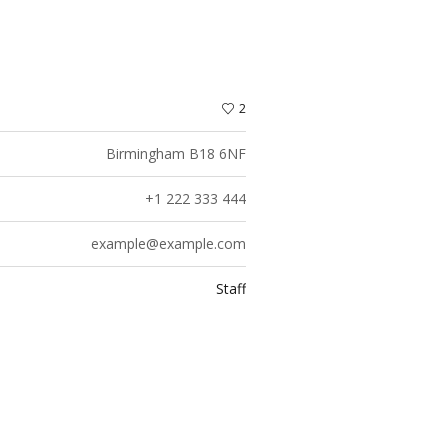
2
Birmingham B18 6NF
+1 222 333 444
example@example.com
Staff