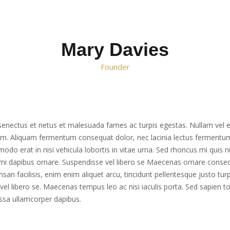
Mary Davies
Founder
senectus et netus et malesuada fames ac turpis egestas. Nullam vel er
orem. Aliquam fermentum consequat dolor, nec lacinia lectus fermentum u
odo erat in nisi vehicula lobortis in vitae urna. Sed rhoncus mi quis n
t mi dapibus ornare. Suspendisse vel libero se Maecenas ornare cons
an facilisis, enim enim aliquet arcu, tincidunt pellentesque justo turp
 libero se. Maecenas tempus leo ac nisi iaculis porta. Sed sapien torto
ssa ullamcorper dapibus.